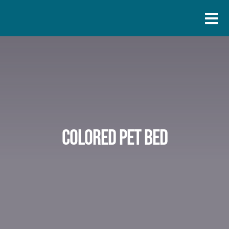
Skip
to
Togg
content
Navi
Colored pet bed